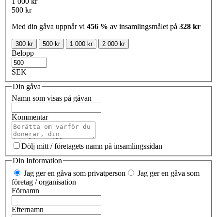
1 000 kr
500 kr
Med din gåva uppnår vi
456 %
av insamlingsmålet på
328 kr
300 kr
500 kr
1 000 kr
2 000 kr
Belopp
SEK
Din gåva
Namn som visas på gåvan
Kommentar
Dölj mitt / företagets namn på insamlingssidan
Din Information
Jag ger en gåva som privatperson
Jag ger en gåva som
företag / organisation
Förnamn
Efternamn