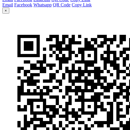
Email
Facebook
Whatsapp
QR Code
Copy Link
×