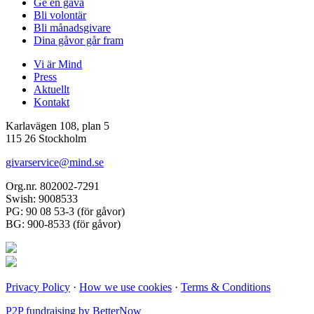
Ge en gåva
Bli volontär
Bli månadsgivare
Dina gåvor går fram
Vi är Mind
Press
Aktuellt
Kontakt
Karlavägen 108, plan 5
115 26 Stockholm
givarservice@mind.se
Org.nr. 802002-7291
Swish: 9008533
PG: 90 08 53-3 (för gåvor)
BG: 900-8533 (för gåvor)
Privacy Policy
·
How we use cookies
·
Terms & Conditions
P2P fundraising by BetterNow