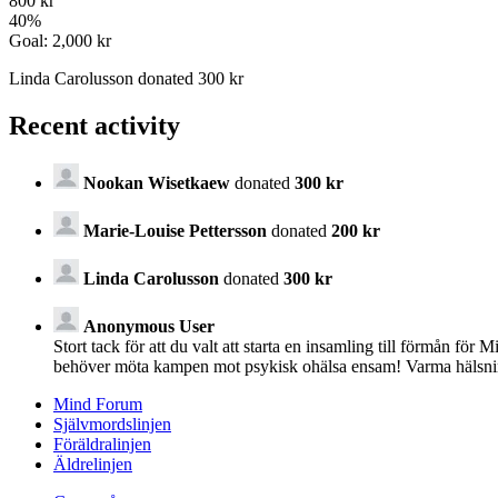
800 kr
40
%
Goal:
2,000 kr
Linda Carolusson donated 300 kr
Recent activity
Nookan Wisetkaew
donated
300 kr
Marie-Louise Pettersson
donated
200 kr
Linda Carolusson
donated
300 kr
Anonymous User
Stort tack för att du valt att starta en insamling till förmån för
behöver möta kampen mot psykisk ohälsa ensam! Varma hälsni
Mind Forum
Självmordslinjen
Föräldralinjen
Äldrelinjen