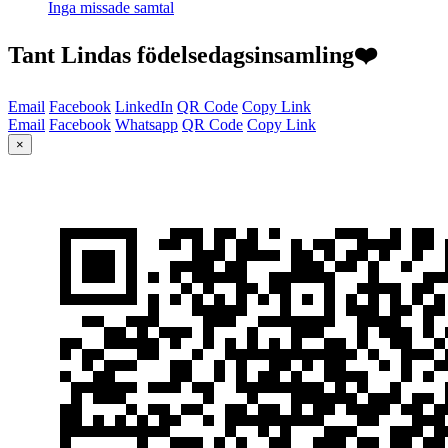
Inga missade samtal
Tant Lindas födelsedagsinsamling❤️
Email
Facebook
LinkedIn
QR Code
Copy Link
Email
Facebook
Whatsapp
QR Code
Copy Link
×