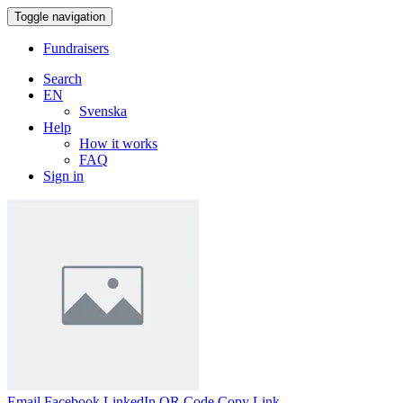
Toggle navigation
Fundraisers
Search
EN
Svenska
Help
How it works
FAQ
Sign in
Email
Facebook
LinkedIn
QR Code
Copy Link