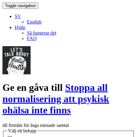
Toggle navigation
SV
English
Hjälp
Så fungerar det
FAQ
Ge en gåva till
Stoppa all
normalisering att psykisk
ohälsa inte finns
till förmån för Inga missade samtal
Välj ett belopp