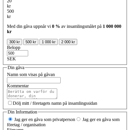
20
kr
500
kr
Med din gåva uppnår vi
0 %
av insamlingsmålet på
1 000 000
kr
300 kr
500 kr
1 000 kr
2 000 kr
Belopp
SEK
Din gåva
Namn som visas på gåvan
Kommentar
Dölj mitt / företagets namn på insamlingssidan
Din Information
Jag ger en gåva som privatperson
Jag ger en gåva som
företag / organisation
Förnamn