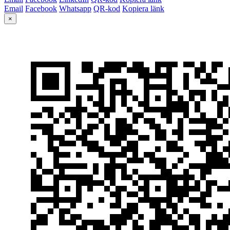
Email
Facebook
Whatsapp
QR-kod
Kopiera länk
×