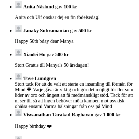
Anita Näslund
gav
100 kr
Anita och Ulf önskar dej en fin födelsedag!
Janaky Subramanian
gav
500 kr
Happy 50th bday dear Manya
Xiaolei Hu
gav
500 kr
Stort Grattis till Manya's 50 årsdagen!
Tove Lundgren
Stort tack för att du valt att starta en insamling till förmån för
Mind 🧡 Varje gåva är viktig och gör det möjligt för fler som
lider av oro och ångest att få medmänskligt stöd. Tack för att
ni ser till så att ingen behöver möta kampen mot psykisk
ohälsa ensam! Varma hälsningar från oss på Mind
Viswanathan Tarakad Raghavan
gav
1 000 kr
Happy birthday ❤️