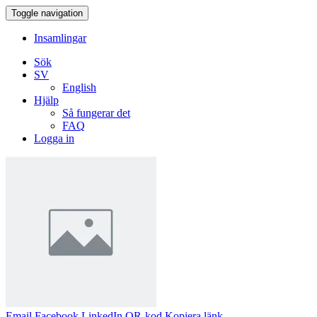
Toggle navigation
Insamlingar
Sök
SV
English
Hjälp
Så fungerar det
FAQ
Logga in
Email
Facebook
LinkedIn
QR-kod
Kopiera länk