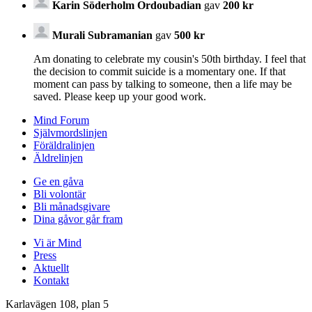
Karin Söderholm Ordoubadian
gav
200 kr
Murali Subramanian
gav
500 kr
Am donating to celebrate my cousin's 50th birthday. I feel that
the decision to commit suicide is a momentary one. If that
moment can pass by talking to someone, then a life may be
saved. Please keep up your good work.
Mind Forum
Självmordslinjen
Föräldralinjen
Äldrelinjen
Ge en gåva
Bli volontär
Bli månadsgivare
Dina gåvor går fram
Vi är Mind
Press
Aktuellt
Kontakt
Karlavägen 108, plan 5