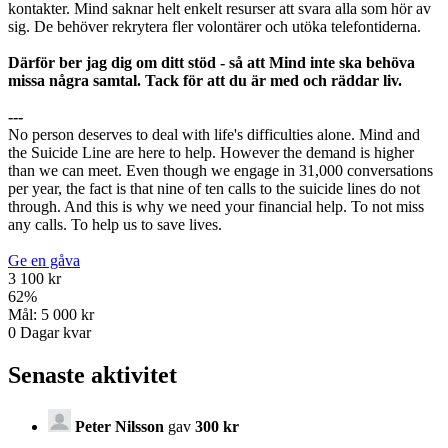
kontakter. Mind saknar helt enkelt resurser att svara alla som hör av
sig. De behöver rekrytera fler volontärer och utöka telefontiderna.
Därför ber jag dig om ditt stöd - så att Mind inte ska behöva
missa några samtal. Tack för att du är med och räddar liv.
---
No person deserves to deal with life's difficulties alone. Mind and
the Suicide Line are here to help. However the demand is higher
than we can meet. Even though we engage in 31,000 conversations
per year, the fact is that nine of ten calls to the suicide lines do not
through. And this is why we need your financial help. To not miss
any calls. To help us to save lives.
Ge en gåva
3 100 kr
62
%
Mål:
5 000 kr
0
Dagar kvar
Senaste aktivitet
Peter Nilsson
gav
300 kr