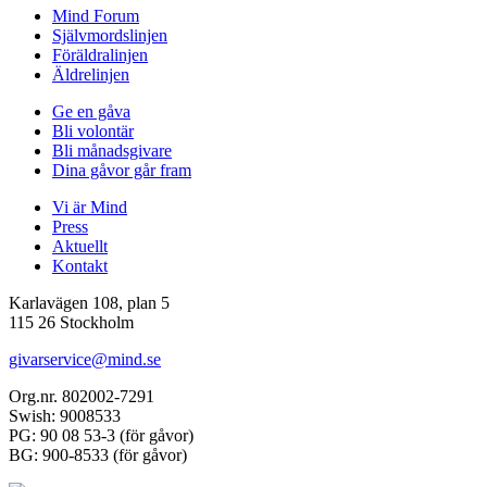
Mind Forum
Självmordslinjen
Föräldralinjen
Äldrelinjen
Ge en gåva
Bli volontär
Bli månadsgivare
Dina gåvor går fram
Vi är Mind
Press
Aktuellt
Kontakt
Karlavägen 108, plan 5
115 26 Stockholm
givarservice@mind.se
Org.nr. 802002-7291
Swish: 9008533
PG: 90 08 53-3 (för gåvor)
BG: 900-8533 (för gåvor)