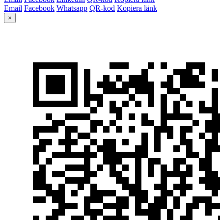
Email
Facebook
Whatsapp
QR-kod
Kopiera länk
×