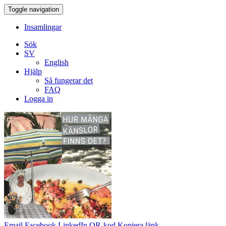
Toggle navigation
Insamlingar
Sök
SV
English
Hjälp
Så fungerar det
FAQ
Logga in
Email
Facebook
LinkedIn
QR-kod
Kopiera länk