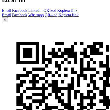
Email
Facebook
LinkedIn
QR-kod
Kopiera länk
Email
Facebook
Whatsapp
QR-kod
Kopiera länk
×